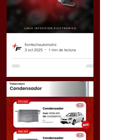
frontechautomotriz
3 oct 2025
1 min de lectura
Actualización en nuestro
catálogo de Inyectores
Tuvimos nuevos ingresos y ya están
modificados todos los precios de lista.
En caso que quieras comercializarlos
en tu local, no dejes de comunicarte
con nosotros. Si sos cliente final,
podemos asesorarte y decirte en
donde encontrarlos.