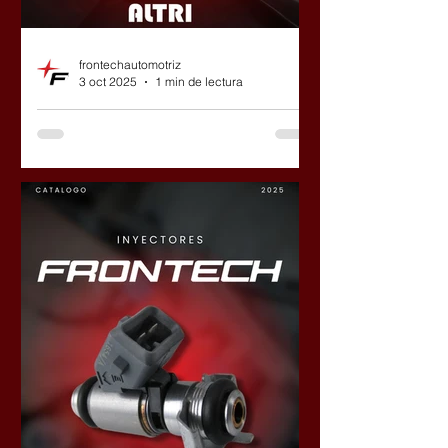
frontechautomotriz
3 oct 2025
1 min de lectura
¡Llegó la temporada de
electroventiladores!
No podes dejar de aprovechar la
oferta de descuentos extras que
tenemos para vos.¿Tenes casa de
repuesto y queres vender los
productos Frontech? Dejanos tu
número en Contacto.