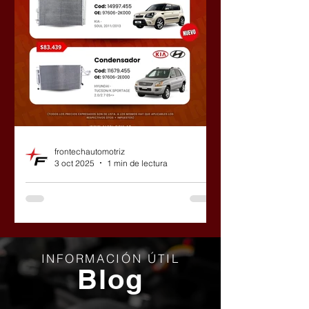
frontechautomotriz
3 oct 2025
1 min de lectura
Nuevos ingresos en
condensadores Frontech
Dentro del catálogo que ya está
cargado en nuestra página, se van a
INFORMACIÓN ÚTIL
encontrar con los lanzamientos.
Blog