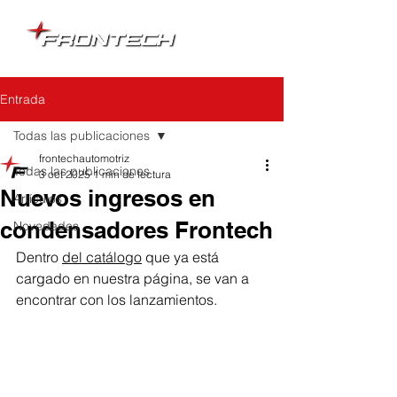
Entrada
Todas las publicaciones
frontechautomotriz
Todas las publicaciones
3 oct 2025
1 min de lectura
Nuevos ingresos en
Artículos
condensadores Frontech
Novedades
Dentro 
del catálogo
 que ya está 
cargado en nuestra página, se van a 
encontrar con los lanzamientos.